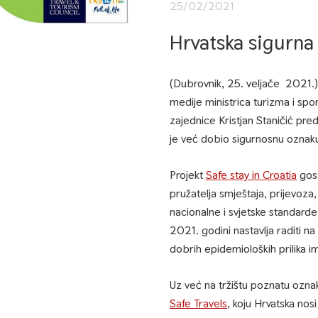
25/02/2021
Hrvatska sigurna 
(Dubrovnik, 25. veljače 2021.)
medije ministrica turizma i spor
zajednice Kristjan Staničić pred
je već dobio sigurnosnu oznak
Projekt
Safe stay in Croatia
gost
pružatelja smještaja, prijevoza, tu
nacionalne i svjetske standarde 
2021. godini nastavlja raditi na
dobrih epidemioloških prilika i
Uz već na tržištu poznatu ozna
Safe Travels
, koju Hrvatska no