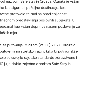
od nazivom Safe stay in Croatia. Oznaka je važan
ke kao sigurne i poželjne destinacije, koja
tvene protokole te radi na procijepljenost
ojedinačnom predstavljanju poslovnih subjekata. U
epoznali kao važan doprinos našem poslovanju za
loških mjera.
će za putovanja i turizam (WTTC) 2020. kreiralo
utovanja na svjetskoj razini, kako bi putnici lakše
ke koje su usvojile svjetske standarde zdravstvene i
DMC ju je dobio zajedno oznakom Safe Stay in