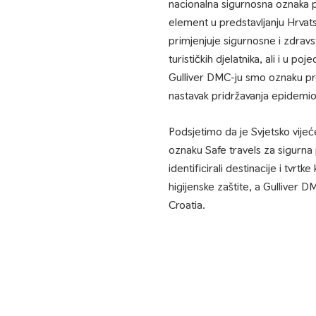
nacionalna sigurnosna oznaka p
element u predstavljanju Hrvats
primjenjuje sigurnosne i zdravs
turističkih djelatnika, ali i u p
Gulliver DMC-ju smo oznaku pr
nastavak pridržavanja epidemio
Podsjetimo da je Svjetsko vije
oznaku Safe travels za sigurna p
identificirali destinacije i tvrt
higijenske zaštite, a Gulliver 
Croatia.