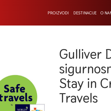
PROIZVODI
DESTINACIJE
O NA
Gulliver
sigurnos
Stay in C
Travels