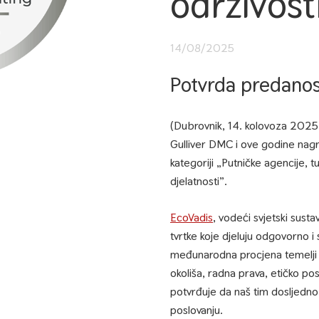
održivost
14/08/2025
Potvrda predanos
(Dubrovnik, 14. kolovoza 2025.
Gulliver DMC i ove godine nag
kategoriji „Putničke agencije, t
djelatnosti”.
EcoVadis
, vodeći svjetski sust
tvrtke koje djeluju odgovorno i
međunarodna procjena temelji se
okoliša, radna prava, etičko po
potvrđuje da naš tim dosljedno
poslovanju.