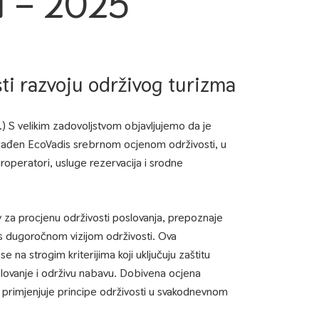
i – 2025
ti razvoju održivog turizma
) S velikim zadovoljstvom objavljujemo da je
rađen EcoVadis srebrnom ocjenom održivosti, u
uroperatori, usluge rezervacija i srodne
av za procjenu održivosti poslovanja, prepoznaje
 s dugoročnom vizijom održivosti. Ova
 na strogim kriterijima koji uključuju zaštitu
slovanje i održivu nabavu. Dobivena ocjena
 primjenjuje principe održivosti u svakodnevnom