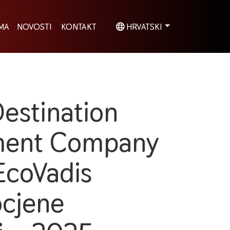
MA
NOVOSTI
KONTAKT
HRVATSKI
Destination
ent Company
EcoVadis
ocjene